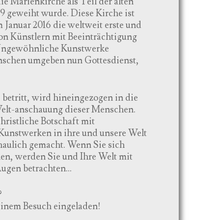
die Marienkirche als Teil der alten
19 geweiht wurde. Diese Kirche ist
m Januar 2016 die weltweit erste und
von Künstlern mit Beeinträchtigung
 Ungewöhnliche Kunstwerke
schen umgeben nun Gottesdienst,
 betritt, wird hineingezogen in die
elt-anschauung dieser Menschen.
christliche Botschaft mit
unstwerken in ihre und unsere Welt
haulich gemacht. Wenn Sie sich
len, werden Sie und Ihre Welt mit
gen betrachten...
?
 einem Besuch eingeladen!