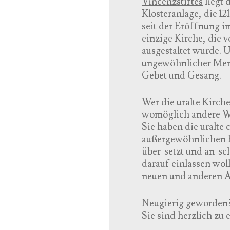
Vincenzstiftes
liegt 
Klosteranlage, die 12
seit der Eröffnung i
einzige Kirche, die 
ausgestaltet wurde.
ungewöhnlicher Men
Gebet und Gesang.
Wer die uralte Kirche
womöglich andere W
Sie haben die uralte 
außergewöhnlichen K
über-setzt und an-sc
darauf einlassen wol
neuen und anderen Au
Neugierig geworden
Sie sind herzlich zu