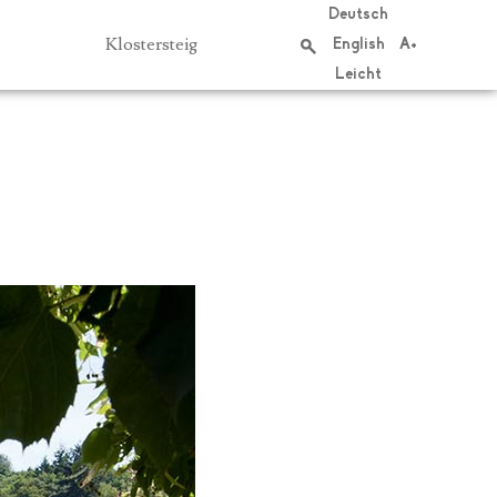
Deutsch
Klostersteig
English
A+
Leicht
suchen
S
e
a
r
c
h
f