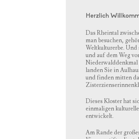
Herzlich Willkom
Das Rheintal zwisch
man besuchen, gehö
Weltkulturerbe. Und 
und auf dem Weg vo
Niederwalddenkmal d
landen Sie in Aulhau
und finden mitten dar
Zisterzienserinnenk
Dieses Kloster hat s
einmaligen kulturell
entwickelt.
Am Rande der große